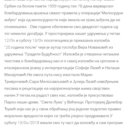
Србин са болом памти 1999 годину,тих 78 дана варварског
бoмбардовања,кршења сваког правила у операцији"Милосрдни
анђео" која од милосрдности није имала ни грам,анђела да не
спомињемо... Ове године обележили смо двадесет година од
тог немилог догађаја. У просторијама нашег удружења у петак
12/04 и суботу 13/04 посетиоцима је приказана изложба
"20.година после" чији је аутор госпођа Вера Новаковић из
удружења "Градити Будућност".Изложба је отворена читањем
текстова о бомбардовању,као и о самој изложби на српском и
италијанском језику у интерпретацији Софије Лазић и Наташе
Михајловић.Ни овога пута нису изостали Марко
Тривунчевић,Сара Милосављевић и Јулија Лазић извођењем
песама и рецитације на најоригиналнији њима својствен
начин.У петак,на радост свих нас, изложби је присуствовао
Парох наше цркве, "Свети Лука" у Вићенци, Протојереј Далибор
Ђукић који нас је у свом обраћању још једном подсетио правих
моралних вредности којих се треба узорно придржавати.У
суботу 13/04/2019 имали смо ту част да изложбу и сам програм