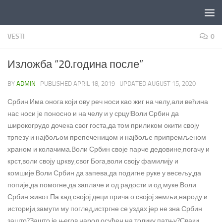
Skip to content
VESTI
0
Изложба “20.година после”
BY
ADMIN
· PUBLISHED
APRIL 18, 2019
· UPDATED
AUGUST 15, 2020
Србин.Има онога који ову реч носи као жиг на челу,али већина
нас носи је поносно и на челу и у срцу!Воли Србин да
широкогрудо дочека свог госта,да том приликом окити своју
трпезу и најбољом препеченицом и најбоље припремљеном
храном и колачима.Воли Србин своје парче дедовине,погачу и
крст,воли своју цркву,свог Бога,воли своју фамилију и
комшије.Воли Србин да запева,да подигне руке у весељу,да
попије,да помогне,да заплаче и од радости и од муке.Воли
Србин живот.Па кад својој деци прича о својој земљи,народу и
историји,замути му поглед,истргне се уздах јер не зна Србин
зашто?Зашто је његов народ осуђен на толику патњу?Сваки