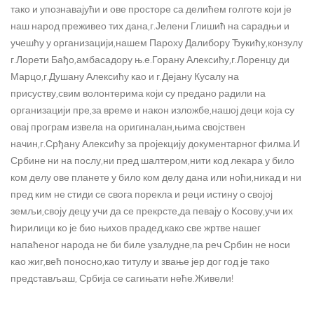
тако и упознавајући и ове просторе са делићем голготе који је
наш народ преживео тих дана,г.Јелени Глишић на сарадњи и
учешћу у организацији,нашем Пароху Далибору Ђукићу,конзулу
г.Лорети Бађо,амбасадору њ.е.Горану Алексићу,г.Лоренцу ди
Марцо,г.Душану Алексићу као и г.Дејану Кусалу на
присуству,свим волонтерима који су предано радили на
организацији пре,за време и након изложбе,нашој деци која су
овај програм извела на оригиналан,њима својствен
начин,г.Срђану Алексићу за пројекцију документарног филма.И
Србине ни на послу,ни пред шалтером,нити код лекара у било
ком делу ове планете у било ком делу дана или ноћи,никад и ни
пред ким не стиди се свога порекла и реци истину о својој
земљи,своју децу учи да се прекрсте,да певају о Косову,учи их
ћирилици ко је био њихов прадед,како све жртве нашег
напаћеног народа не би биле узалудне,па реч Србин не носи
као жиг,већ поносно,као титулу и звање јер дог год је тако
представљаш, Србија се сагињати неће.Живели!