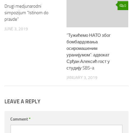
Drugi medjunarodni
1
0
simpozijum “Istinom do
pravde”
JUNE 3, 2019
“Тужићемо НАТО због
бомбардовања
осиромашеним
уранијумом”: адвокат
Срђан Алексић гост у
студију SBS-a
JANUARY 3, 2019
LEAVE A REPLY
Comment
*