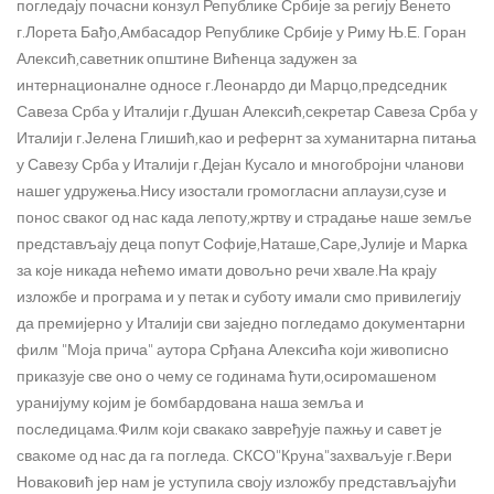
погледају почасни конзул Републике Србије за регију Венето
г.Лорета Бађо,Амбасадор Републике Србије у Риму Њ.Е. Горан
Алексић,саветник општине Вићенца задужен за
интернационалне односе г.Леонардо ди Марцо,председник
Савеза Срба у Италији г.Душан Алексић,секретар Савеза Срба у
Италији г.Јелена Глишић,као и рефернт за хуманитарна питања
у Савезу Срба у Италији г.Дејан Кусало и многобројни чланови
нашег удружења.Нису изостали громогласни аплаузи,сузе и
понос сваког од нас када лепоту,жртву и страдање наше земље
представљају деца попут Софије,Наташе,Саре,Јулије и Марка
за које никада нећемо имати довољно речи хвале.На крају
изложбе и програма и у петак и суботу имали смо привилегију
да премијерно у Италији сви заједно погледамо документарни
филм "Моја прича" аутора Срђана Алексића који живописно
приказује све оно о чему се годинама ћути,осиромашеном
уранијуму којим је бомбардована наша земља и
последицама.Филм који свакако завређује пажњу и савет је
свакоме од нас да га погледа. СКСО"Круна"захваљује г.Вери
Новаковић јер нам је уступила своју изложбу представљајући