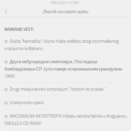
PREVIOUS STORY
Zbornik na ruskom jeziku
NAJNOVIJE VESTI
Slučaj “Nemačka”: Vojnici traže odštetu zbog osiromašenog
uranijuma na Balkanu
Други међународни симпозијум „Последице
бомбардовања СР Југославије осиромашеним уранијумом
1999.“
Drugi medjunarodni simpozijum “Istinom do pravde”
Uranijumsko opelo
NACIONALNA KATASTROFA! Hiljadu radnika fabrike u Kragujevcu
OBOLELO OD RAKA!